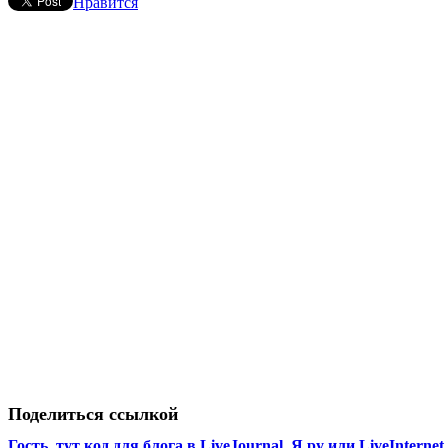
Нравится
Поделиться ссылкой
Гость, тут код для блога в LiveJournal, Я.ру или LiveInternet