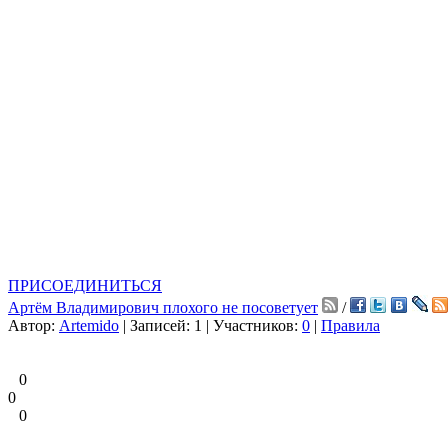
ПРИСОЕДИНИТЬСЯ
Артём Владимирович плохого не посоветует
/
Автор:
Artemido
| Записей: 1 | Участников:
0
|
Правила
0
0
0