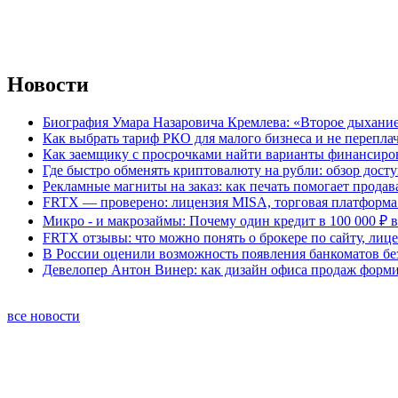
Новости
Биография Умара Назаровича Кремлева: «Второе дыхание
Как выбрать тариф РКО для малого бизнеса и не перепла
Как заемщику с просрочками найти варианты финансиро
Где быстро обменять криптовалюту на рубли: обзор дост
Рекламные магниты на заказ: как печать помогает продав
FRTX — проверено: лицензия MISA, торговая платформа 
Микро - и макрозаймы: Почему один кредит в 100 000 ₽ в
FRTX отзывы: что можно понять о брокере по сайту, лиц
В России оценили возможность появления банкоматов б
Девелопер Антон Винер: как дизайн офиса продаж форм
все новости