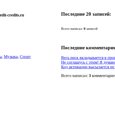
Последние 20 записей:
it-credits.ru
Всего написал:
0
записей
Последние комментари
ы
,
Музыка
,
Спорт
Весь риск вкладывается в про
Не соглашусь с этим! Я думаю 
Код активации высылается не с
Всего написал:
3
комментарие