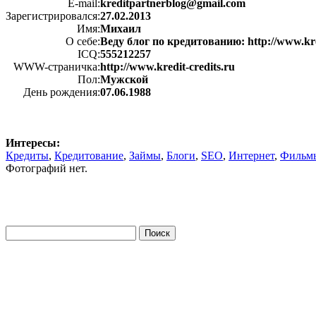
E-mail:
kreditpartnerblog@gmail.com
Зарегистрировался:
27.02.2013
Имя:
Михаил
О себе:
Веду блог по кредитованию: http://www.kred
ICQ:
555212257
WWW-страничка:
http://www.kredit-credits.ru
Пол:
Мужской
День рождения:
07.06.1988
Интересы:
Кредиты
,
Кредитование
,
Займы
,
Блоги
,
SEO
,
Интернет
,
Фильм
Фотографий нет.