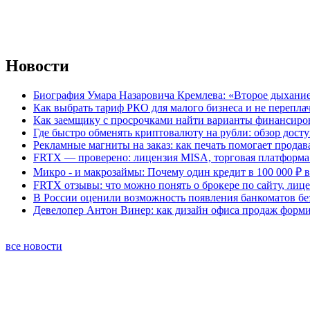
Новости
Биография Умара Назаровича Кремлева: «Второе дыхание
Как выбрать тариф РКО для малого бизнеса и не перепла
Как заемщику с просрочками найти варианты финансиро
Где быстро обменять криптовалюту на рубли: обзор дост
Рекламные магниты на заказ: как печать помогает продав
FRTX — проверено: лицензия MISA, торговая платформа 
Микро - и макрозаймы: Почему один кредит в 100 000 ₽ в
FRTX отзывы: что можно понять о брокере по сайту, лиц
В России оценили возможность появления банкоматов б
Девелопер Антон Винер: как дизайн офиса продаж форм
все новости