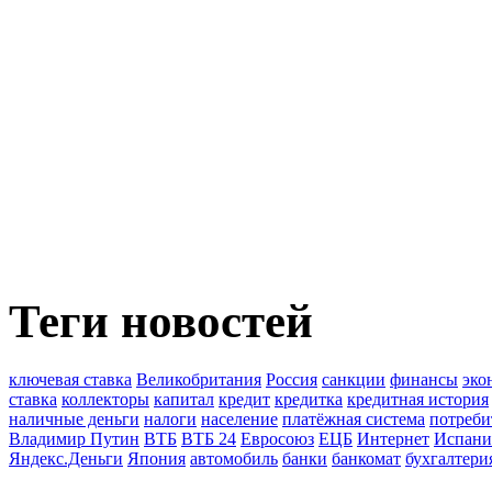
Теги новостей
ключевая ставка
Великобритания
Россия
санкции
финансы
эко
ставка
коллекторы
капитал
кредит
кредитка
кредитная история
наличные деньги
налоги
население
платёжная система
потреби
Владимир Путин
ВТБ
ВТБ 24
Евросоюз
ЕЦБ
Интернет
Испани
Яндекс.Деньги
Япония
автомобиль
банки
банкомат
бухгалтери