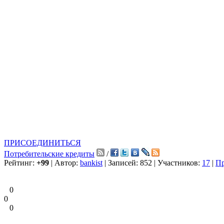
ПРИСОЕДИНИТЬСЯ
Потребительские кредиты
/
Рейтинг:
+99
| Автор:
bankist
| Записей: 852 | Участников:
17
|
Пр
0
0
0