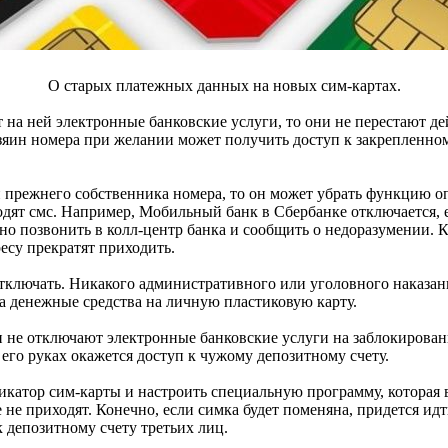
О старых платежных данных на новых сим-картах.
т на ней электронные банковские услуги, то они не перестают 
зяин номера при желании может получить доступ к закрепленном
и прежнего собственника номера, то он может убрать функцию 
одят смс. Например, Мобильный банк в Сбербанке отключается, 
но позвонить в колл-центр банка и сообщить о недоразумении. 
ресу прекратят приходить.
тключать. Никакого административного или уголовного наказания
та денежные средства на личную пластиковую карту.
 не отключают электронные банковские услуги на заблокирова
в его руках окажется доступ к чужому депозитному счету.
икатор сим-карты и настроить специальную программу, которая 
ьше не приходят. Конечно, если симка будет поменяна, придется 
к депозитному счету третьих лиц.