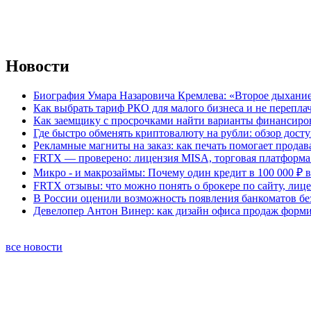
Новости
Биография Умара Назаровича Кремлева: «Второе дыхание
Как выбрать тариф РКО для малого бизнеса и не перепла
Как заемщику с просрочками найти варианты финансиро
Где быстро обменять криптовалюту на рубли: обзор дост
Рекламные магниты на заказ: как печать помогает продав
FRTX — проверено: лицензия MISA, торговая платформа 
Микро - и макрозаймы: Почему один кредит в 100 000 ₽ в
FRTX отзывы: что можно понять о брокере по сайту, лиц
В России оценили возможность появления банкоматов б
Девелопер Антон Винер: как дизайн офиса продаж форм
все новости