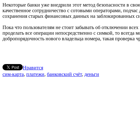
Некоторые банки уже внедрили этот метод безопасности в свою 
качественное сотрудничество с сотовыми операторами, подчас
сохранения старых финансовых данных на заблокированных си
Пока что пользователям не стоит забывать об отключении всех
проделать все операции непосредственно с симкой, то всегда 
добропорядочность нового владельца номера, такая проверка ч
Нравится
сим-карта
,
платежи
,
банковский счёт
,
деньги