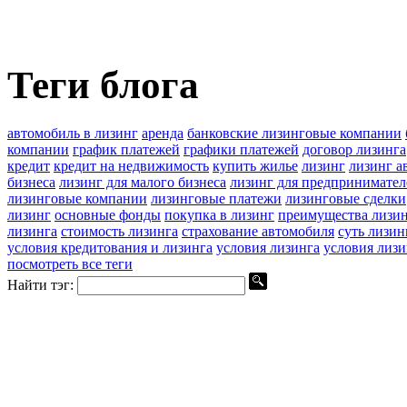
Теги блога
автомобиль в лизинг
аренда
банковские лизинговые компании
компании
график платежей
графики платежей
договор лизинга
кредит
кредит на недвижимость
купить жилье
лизинг
лизинг а
бизнеса
лизинг для малого бизнеса
лизинг для предпринимател
лизинговые компании
лизинговые платежи
лизинговые сделки
лизинг
основные фонды
покупка в лизинг
преимущества лизи
лизинга
стоимость лизинга
страхование автомобиля
суть лизин
условия кредитования и лизинга
условия лизинга
условия лизи
посмотреть все теги
Найти тэг: