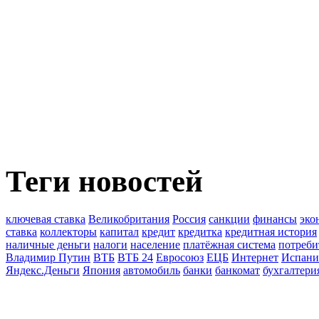
Теги новостей
ключевая ставка
Великобритания
Россия
санкции
финансы
эко
ставка
коллекторы
капитал
кредит
кредитка
кредитная история
наличные деньги
налоги
население
платёжная система
потреби
Владимир Путин
ВТБ
ВТБ 24
Евросоюз
ЕЦБ
Интернет
Испани
Яндекс.Деньги
Япония
автомобиль
банки
банкомат
бухгалтери