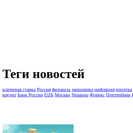
Теги новостей
ключевая ставка
Россия
финансы
экономика
инфляция
ипотека
кредит
Банк России
ЕЦБ
Москва
Украина
Форекс
Центробанк