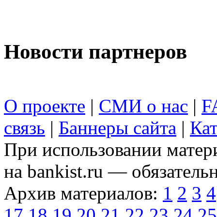
Новости партнеров
О проекте
|
СМИ о нас
|
F
связь
|
Баннеры сайта
|
Кат
При использовании матери
на bankist.ru — обязательн
Архив материалов:
1
2
3
4
17
18
19
20
21
22
23
24
25