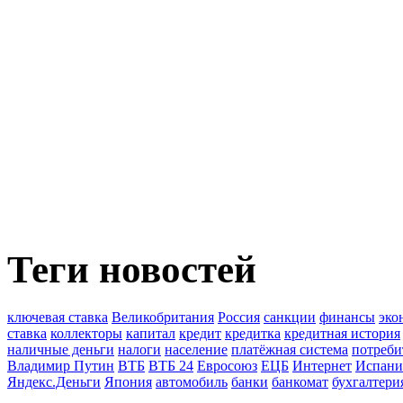
Теги новостей
ключевая ставка
Великобритания
Россия
санкции
финансы
эко
ставка
коллекторы
капитал
кредит
кредитка
кредитная история
наличные деньги
налоги
население
платёжная система
потреби
Владимир Путин
ВТБ
ВТБ 24
Евросоюз
ЕЦБ
Интернет
Испани
Яндекс.Деньги
Япония
автомобиль
банки
банкомат
бухгалтери