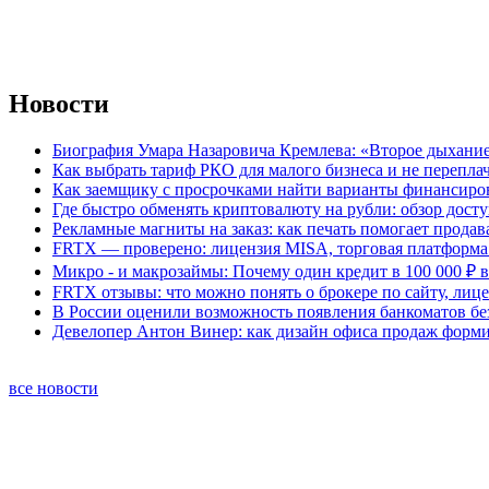
Новости
Биография Умара Назаровича Кремлева: «Второе дыхание
Как выбрать тариф РКО для малого бизнеса и не перепла
Как заемщику с просрочками найти варианты финансиро
Где быстро обменять криптовалюту на рубли: обзор дост
Рекламные магниты на заказ: как печать помогает продав
FRTX — проверено: лицензия MISA, торговая платформа 
Микро - и макрозаймы: Почему один кредит в 100 000 ₽ в
FRTX отзывы: что можно понять о брокере по сайту, лиц
В России оценили возможность появления банкоматов б
Девелопер Антон Винер: как дизайн офиса продаж форм
все новости