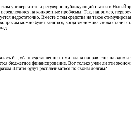
ком университете и регулярно публикующий статьи в Нью-Йорк
 переключился на конкретные проблемы. Так, например, первооч
уется недостаточно. Вместе с тем средства на такое стимулирова
вопросом можно будет заняться, когда экономика снова станет с
пад.
алось бы, оба представленных ими плана направлены на одно и т
яется бюджетное финансирование. Вот только учли ли эти эконо
азом Штаты будут расплачиваться по своим долгам?