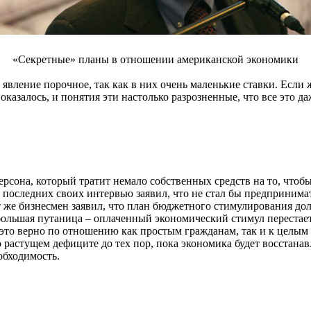
«Секретные» планы в отношении американской экономики
 явление порочное, так как в них очень маленькие ставки. Если
оказалось, и понятия эти настолько разрозненные, что все это да
ерсона, который тратит немало собственных средств на то, что
з последних своих интервью заявил, что не стал бы предприним
 же бизнесмен заявил, что план бюджетного стимулирования дол
большая путаница – оплаченный экономический стимул перестает
 и это верно по отношению как простым гражданам, так и к цел
о растущем дефиците до тех пор, пока экономика будет восстанав
обходимость.