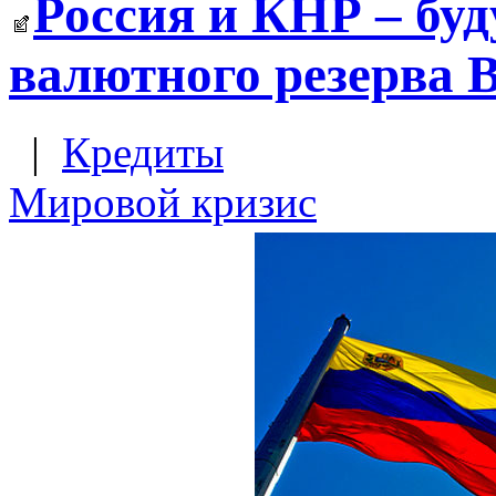
Россия и КНР – бу
валютного резерва 
|
Кредиты
Мировой кризис