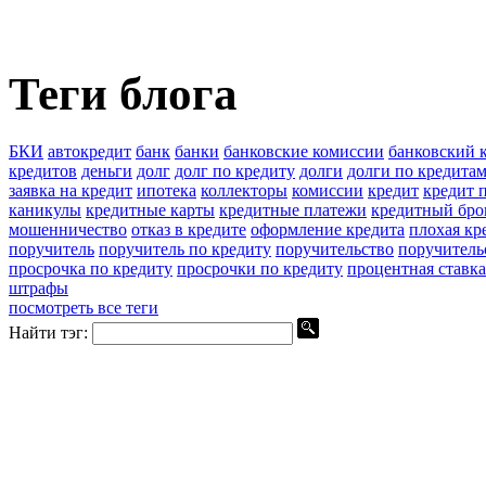
Теги блога
БКИ
автокредит
банк
банки
банковские комиссии
банковский 
кредитов
деньги
долг
долг по кредиту
долги
долги по кредита
заявка на кредит
ипотека
коллекторы
комиссии
кредит
кредит п
каникулы
кредитные карты
кредитные платежи
кредитный бро
мошенничество
отказ в кредите
оформление кредита
плохая кр
поручитель
поручитель по кредиту
поручительство
поручитель
просрочка по кредиту
просрочки по кредиту
процентная ставка
штрафы
посмотреть все теги
Найти тэг: