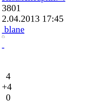
3801
2.04.2013 17:45
blane
4
+4
0