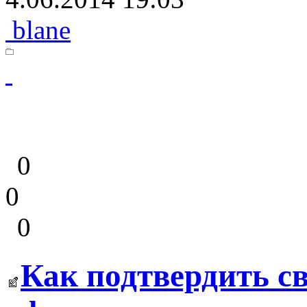
blane
0
0
0
Как подтвердить с