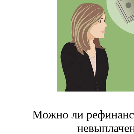
Можно ли рефинанси
невыплаче