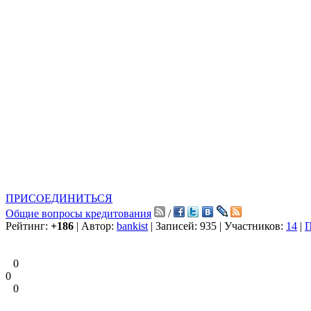
ПРИСОЕДИНИТЬСЯ
Общие вопросы кредитования
/
Рейтинг:
+186
| Автор:
bankist
| Записей: 935 | Участников:
14
|
П
0
0
0