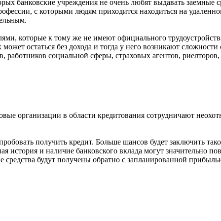
рых банковские учреждения не очень любят выдавать заемные ср
рофессии, с которыми людям приходится находиться на удаленно
тельным.
ями, которые к тому же не имеют официального трудоустройства.
к может остаться без дохода и тогда у него возникают сложност
ов, работников социальной сферы, страховых агентов, риелторов
овые организации в области кредитования сотрудничают неохотно
опробовать получить кредит. Больше шансов будет заключить так
ая история и наличие банковского вклада могут значительно по
е средства будут получены обратно с запланированной прибылью