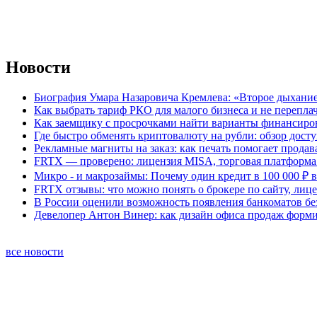
Новости
Биография Умара Назаровича Кремлева: «Второе дыхание
Как выбрать тариф РКО для малого бизнеса и не перепла
Как заемщику с просрочками найти варианты финансиро
Где быстро обменять криптовалюту на рубли: обзор дост
Рекламные магниты на заказ: как печать помогает продав
FRTX — проверено: лицензия MISA, торговая платформа 
Микро - и макрозаймы: Почему один кредит в 100 000 ₽ в
FRTX отзывы: что можно понять о брокере по сайту, лиц
В России оценили возможность появления банкоматов б
Девелопер Антон Винер: как дизайн офиса продаж форм
все новости