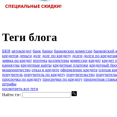
Теги блога
БКИ
автокредит
банк
банки
банковские комиссии
банковский 
кредитов
деньги
долг
долг по кредиту
долги
долги по кредита
заявка на кредит
ипотека
коллекторы
комиссии
кредит
кредит п
каникулы
кредитные карты
кредитные платежи
кредитный бро
мошенничество
отказ в кредите
оформление кредита
плохая кр
поручитель
поручитель по кредиту
поручительство
поручитель
просрочка по кредиту
просрочки по кредиту
процентная ставка
штрафы
посмотреть все теги
Найти тэг: