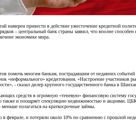
тай намерен привести в действие ужесточение кредитной полит
ядков – центральный банк страны заявил, что вполне способен 
личине экономике мира.
отов помочь многим банкам, пострадавшим от недавних событий
ачок «неформального» кредитования. «Настроение участников ры
сти», - сказал дилер крупного государственного банка в Шанхае
ающих средств в огромную «теневую» финансовую систему госуд
о также и поощряет спекуляцию недвижимостью и акциями. ЦБК 
 меньше полагаться на краткосрочные займы.
о в феврале, и потеряли около 10% по сравнению с прошлой нед