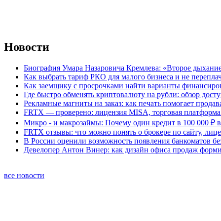
Новости
Биография Умара Назаровича Кремлева: «Второе дыхание
Как выбрать тариф РКО для малого бизнеса и не перепла
Как заемщику с просрочками найти варианты финансиро
Где быстро обменять криптовалюту на рубли: обзор дост
Рекламные магниты на заказ: как печать помогает продав
FRTX — проверено: лицензия MISA, торговая платформа 
Микро - и макрозаймы: Почему один кредит в 100 000 ₽ в
FRTX отзывы: что можно понять о брокере по сайту, лиц
В России оценили возможность появления банкоматов б
Девелопер Антон Винер: как дизайн офиса продаж форм
все новости