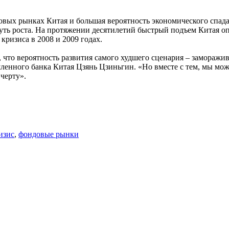
вых рынках Китая и большая вероятность экономического спада 
ть роста. На протяжении десятилетий быстрый подъем Китая оп
ризиса в 2008 и 2009 годах.
 что вероятность развития самого худшего сценария – заморажив
ленного банка Китая Цзянь Цзиньгин. «Но вместе с тем, мы може
черту».
изис
,
фондовые рынки