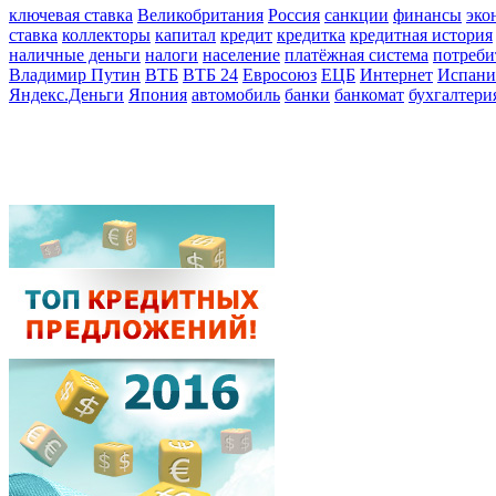
ключевая ставка
Великобритания
Россия
санкции
финансы
эко
ставка
коллекторы
капитал
кредит
кредитка
кредитная история
наличные деньги
налоги
население
платёжная система
потреби
Владимир Путин
ВТБ
ВТБ 24
Евросоюз
ЕЦБ
Интернет
Испани
Яндекс.Деньги
Япония
автомобиль
банки
банкомат
бухгалтери