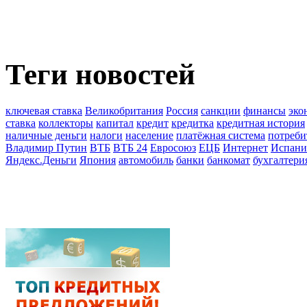
Теги новостей
ключевая ставка
Великобритания
Россия
санкции
финансы
эко
ставка
коллекторы
капитал
кредит
кредитка
кредитная история
наличные деньги
налоги
население
платёжная система
потреби
Владимир Путин
ВТБ
ВТБ 24
Евросоюз
ЕЦБ
Интернет
Испани
Яндекс.Деньги
Япония
автомобиль
банки
банкомат
бухгалтери