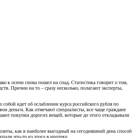
ако к осени снова пошел на спад. Статистика говорит о том,
ств. Причин на то – сразу несколько, полагают эксперты,
о собой идет об ослаблении курса российского рубля по
ои деньги. Как отмечают специалисты, все чаще граждане
шают покупки дорогих вещей, которые до этого откладывали
зиты, как в наиболее выгодный на сегодняшний день способ
пали что-то из этого в ипотеку.