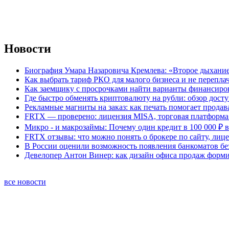
Новости
Биография Умара Назаровича Кремлева: «Второе дыхание
Как выбрать тариф РКО для малого бизнеса и не перепла
Как заемщику с просрочками найти варианты финансиро
Где быстро обменять криптовалюту на рубли: обзор дост
Рекламные магниты на заказ: как печать помогает продав
FRTX — проверено: лицензия MISA, торговая платформа 
Микро - и макрозаймы: Почему один кредит в 100 000 ₽ в
FRTX отзывы: что можно понять о брокере по сайту, лиц
В России оценили возможность появления банкоматов б
Девелопер Антон Винер: как дизайн офиса продаж форм
все новости