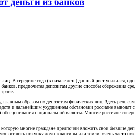
ют деньги из банков
 лиц. В середине года (в начале лета) данный рост усилился, одн
 банков, предпочитая депозитам другие способы сбережения сред
стране.
, главным образом по депозитам физических лиц. Здесь речь сам
дств и дальнейшим ухудшением обстановки россияне выводят св
ий обесценивания национальной валюты. Многие россияне совер
 которую многие граждане предпочли вложить свои бывшие депо
мог осилить покупку дома, квартиры или земли, очень часто поку