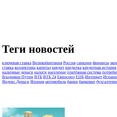
Теги новостей
ключевая ставка
Великобритания
Россия
санкции
финансы
эко
ставка
коллекторы
капитал
кредит
кредитка
кредитная история
наличные деньги
налоги
население
платёжная система
потреби
Владимир Путин
ВТБ
ВТБ 24
Евросоюз
ЕЦБ
Интернет
Испани
Яндекс.Деньги
Япония
автомобиль
банки
банкомат
бухгалтери