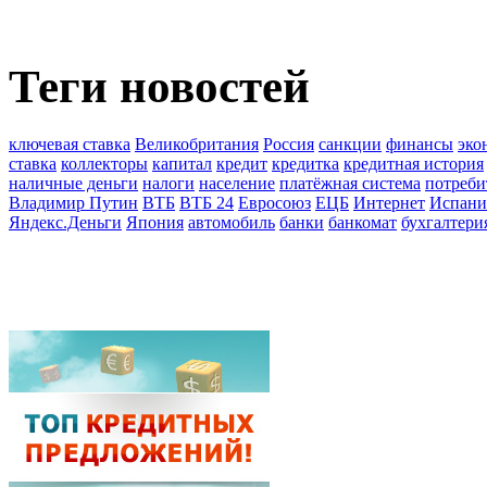
Теги новостей
ключевая ставка
Великобритания
Россия
санкции
финансы
эко
ставка
коллекторы
капитал
кредит
кредитка
кредитная история
наличные деньги
налоги
население
платёжная система
потреби
Владимир Путин
ВТБ
ВТБ 24
Евросоюз
ЕЦБ
Интернет
Испани
Яндекс.Деньги
Япония
автомобиль
банки
банкомат
бухгалтери