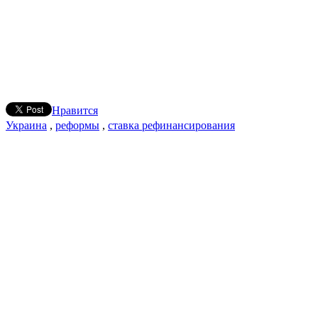
Нравится
Украина
,
реформы
,
ставка рефинансирования