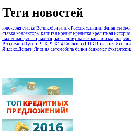
Теги новостей
ключевая ставка
Великобритания
Россия
санкции
финансы
эко
ставка
коллекторы
капитал
кредит
кредитка
кредитная история
наличные деньги
налоги
население
платёжная система
потреби
Владимир Путин
ВТБ
ВТБ 24
Евросоюз
ЕЦБ
Интернет
Испани
Яндекс.Деньги
Япония
автомобиль
банки
банкомат
бухгалтери