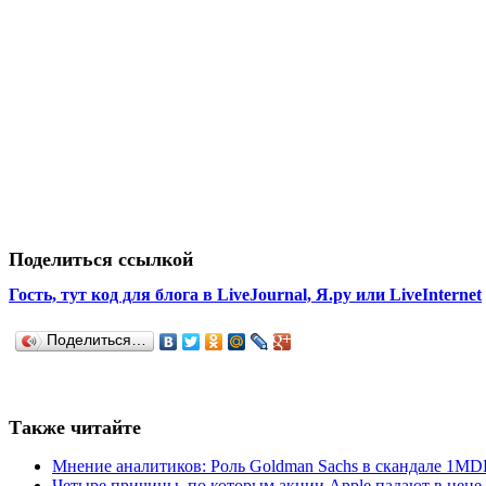
Поделиться ссылкой
Гость, тут код для блога в LiveJournal, Я.ру или LiveInternet
Поделиться…
Также читайте
Мнение аналитиков: Роль Goldman Sachs в скандале 1M
Четыре причины, по которым акции Apple падают в цене