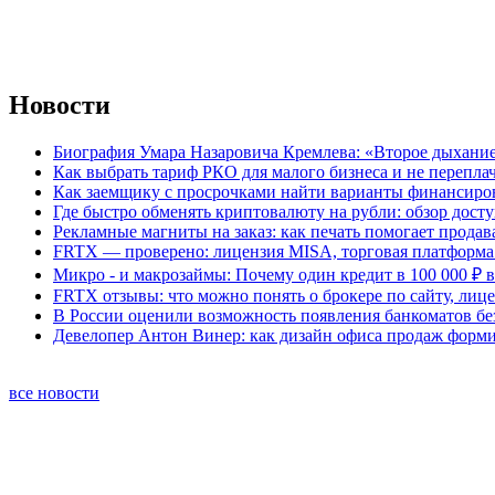
Новости
Биография Умара Назаровича Кремлева: «Второе дыхание
Как выбрать тариф РКО для малого бизнеса и не перепла
Как заемщику с просрочками найти варианты финансиро
Где быстро обменять криптовалюту на рубли: обзор дост
Рекламные магниты на заказ: как печать помогает продав
FRTX — проверено: лицензия MISA, торговая платформа 
Микро - и макрозаймы: Почему один кредит в 100 000 ₽ в
FRTX отзывы: что можно понять о брокере по сайту, лиц
В России оценили возможность появления банкоматов б
Девелопер Антон Винер: как дизайн офиса продаж форм
все новости