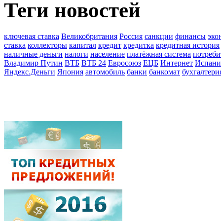
Теги новостей
ключевая ставка
Великобритания
Россия
санкции
финансы
эко
ставка
коллекторы
капитал
кредит
кредитка
кредитная история
наличные деньги
налоги
население
платёжная система
потреби
Владимир Путин
ВТБ
ВТБ 24
Евросоюз
ЕЦБ
Интернет
Испани
Яндекс.Деньги
Япония
автомобиль
банки
банкомат
бухгалтери