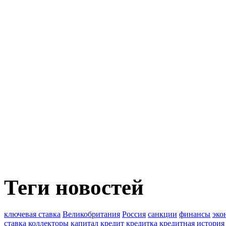
Теги новостей
ключевая ставка
Великобритания
Россия
санкции
финансы
эко
ставка
коллекторы
капитал
кредит
кредитка
кредитная история