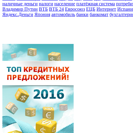
наличные деньги
налоги
население
платёжная система
потреби
Владимир Путин
ВТБ
ВТБ 24
Евросоюз
ЕЦБ
Интернет
Испани
Яндекс.Деньги
Япония
автомобиль
банки
банкомат
бухгалтери