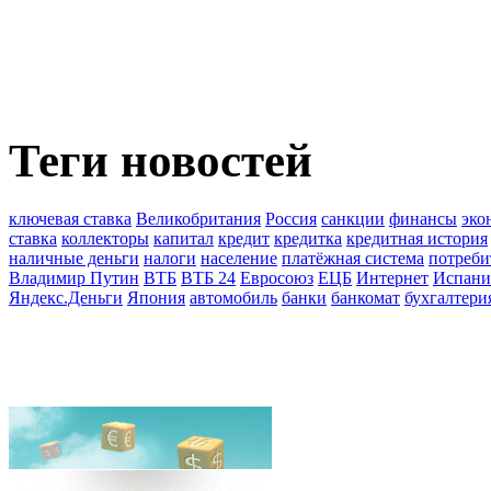
Теги новостей
ключевая ставка
Великобритания
Россия
санкции
финансы
эко
ставка
коллекторы
капитал
кредит
кредитка
кредитная история
наличные деньги
налоги
население
платёжная система
потреби
Владимир Путин
ВТБ
ВТБ 24
Евросоюз
ЕЦБ
Интернет
Испани
Яндекс.Деньги
Япония
автомобиль
банки
банкомат
бухгалтери