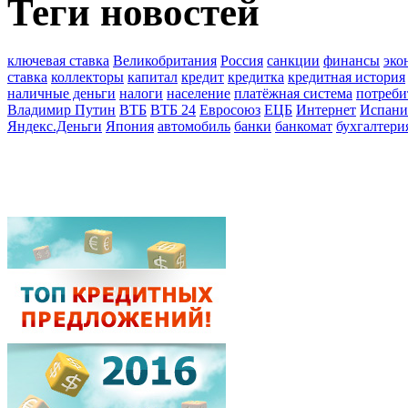
Теги новостей
ключевая ставка
Великобритания
Россия
санкции
финансы
эко
ставка
коллекторы
капитал
кредит
кредитка
кредитная история
наличные деньги
налоги
население
платёжная система
потреби
Владимир Путин
ВТБ
ВТБ 24
Евросоюз
ЕЦБ
Интернет
Испани
Яндекс.Деньги
Япония
автомобиль
банки
банкомат
бухгалтери