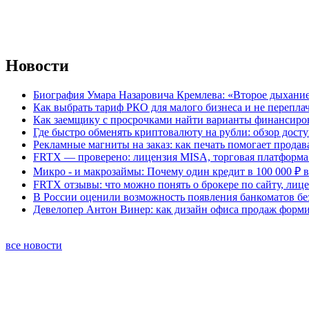
Новости
Биография Умара Назаровича Кремлева: «Второе дыхание
Как выбрать тариф РКО для малого бизнеса и не перепла
Как заемщику с просрочками найти варианты финансиро
Где быстро обменять криптовалюту на рубли: обзор дост
Рекламные магниты на заказ: как печать помогает продав
FRTX — проверено: лицензия MISA, торговая платформа 
Микро - и макрозаймы: Почему один кредит в 100 000 ₽ в
FRTX отзывы: что можно понять о брокере по сайту, лиц
В России оценили возможность появления банкоматов б
Девелопер Антон Винер: как дизайн офиса продаж форм
все новости