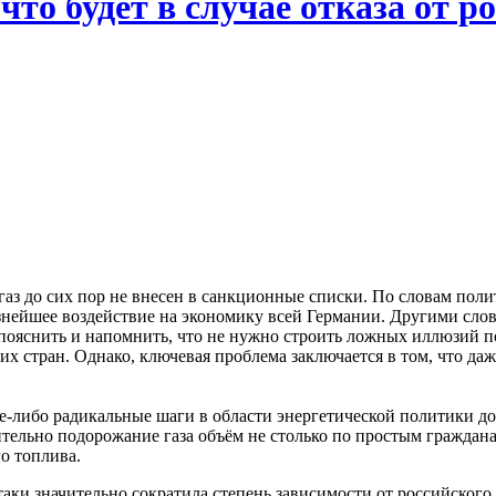
что будет в случае отказа от р
 до сих пор не внесен в санкционные списки. По словам полити
нейшее воздействие на экономику всей Германии. Другими слова
о пояснить и напомнить, что не нужно строить ложных иллюзий 
их стран. Однако, ключевая проблема заключается в том, что даж
е-либо радикальные шаги в области энергетической политики до 
чительно подорожание газа объём не столько по простым гражда
о топлива.
е-таки значительно сократила степень зависимости от российског