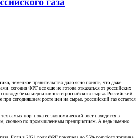
оссийского газа
ка, немецкое правительство дало ясно понять, что даже
ми, сегодня ФРГ все еще не готова отказаться от российских
по поводу безальтернативности российского сырья. Российский
е при сегодняшнем росте цен на сырье, российский газ остается
тех самых пор, пока ее экономический рост находится в
нам, сколько по промышленным предприятиям. А ведь именно
о газа. Если в 2021 году ФРГ покупала до 55% голубого топлива