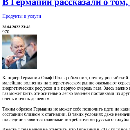
В Германии рассказали о том, 
Продукты и услуги
28.04.2022 23:48
970
Канцлер Германии Олаф Шольц объяснил, почему российский газ
малейшие волнения на энергетическом рынке оказывают серьез
энергетических ресурсов и в первую очередь газа. Здесь важн
газ может быть относительно легко заменен поставками из друг
очень и очень дешевым.
Таким образом Германия не может себе позволить идти на каки
состоянии близком к стагнации. В таких условиях даже незна
последние являются главными потребителями русского голубог
Вместе с тем нельзя не отметить, что Германия в 2022 году вс