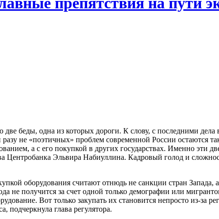
главные препятствия на пути э
 две беды, одна из которых дороги. К слову, с последними дела 
ни разу не «поэтичных» проблем современной России остаются т
ованием, а с его покупкой в других государствах. Именно эти д
ва Центробанка Эльвира Набиуллина. Кадровый голод и сложнос
упкой оборудования считают отнюдь не санкции стран Запада, 
ода не получится за счет одной только демографии или мигранто
удование. Вот только закупать их становится непросто из-за ре
а, подчеркнула глава регулятора.