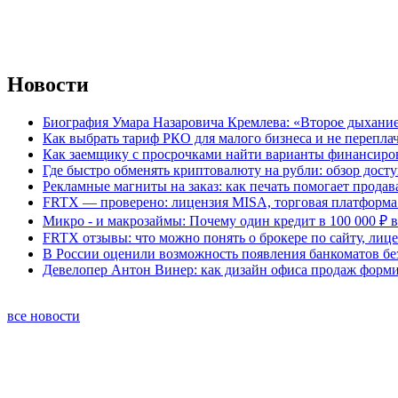
Новости
Биография Умара Назаровича Кремлева: «Второе дыхание
Как выбрать тариф РКО для малого бизнеса и не перепла
Как заемщику с просрочками найти варианты финансиро
Где быстро обменять криптовалюту на рубли: обзор дост
Рекламные магниты на заказ: как печать помогает продав
FRTX — проверено: лицензия MISA, торговая платформа 
Микро - и макрозаймы: Почему один кредит в 100 000 ₽ в
FRTX отзывы: что можно понять о брокере по сайту, лиц
В России оценили возможность появления банкоматов б
Девелопер Антон Винер: как дизайн офиса продаж форм
все новости