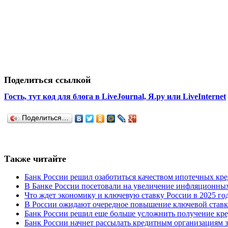
Поделиться ссылкой
Гость, тут код для блога в LiveJournal, Я.ру или LiveInternet
Поделиться…
Также читайте
Банк России решил озаботиться качеством ипотечных кр
В Банке России посетовали на увеличение инфляционны
Что ждет экономику и ключевую ставку России в 2025 г
В России ожидают очередное повышение ключевой став
Банк России решил еще больше усложнить получение кред
Банк России начнет рассылать кредитным организациям 