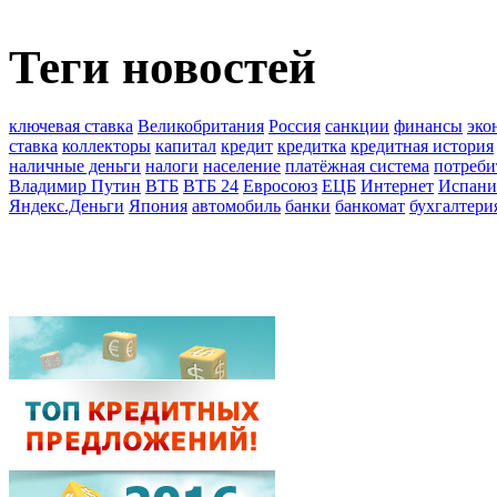
Теги новостей
ключевая ставка
Великобритания
Россия
санкции
финансы
эко
ставка
коллекторы
капитал
кредит
кредитка
кредитная история
наличные деньги
налоги
население
платёжная система
потреби
Владимир Путин
ВТБ
ВТБ 24
Евросоюз
ЕЦБ
Интернет
Испани
Яндекс.Деньги
Япония
автомобиль
банки
банкомат
бухгалтери