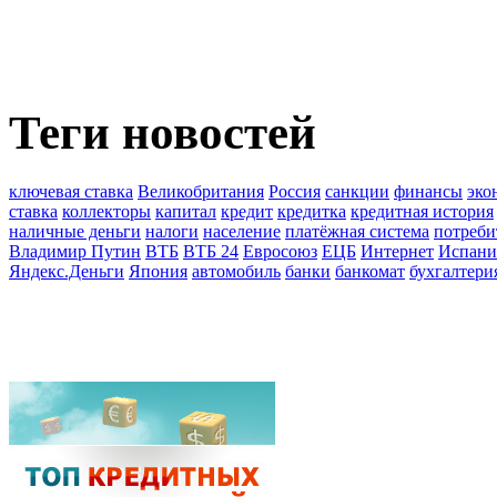
Теги новостей
ключевая ставка
Великобритания
Россия
санкции
финансы
эко
ставка
коллекторы
капитал
кредит
кредитка
кредитная история
наличные деньги
налоги
население
платёжная система
потреби
Владимир Путин
ВТБ
ВТБ 24
Евросоюз
ЕЦБ
Интернет
Испани
Яндекс.Деньги
Япония
автомобиль
банки
банкомат
бухгалтери