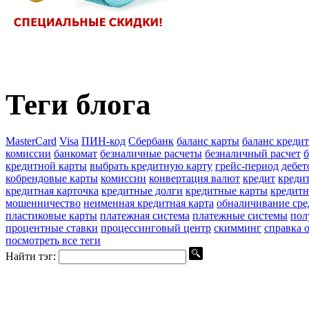
Теги блога
MasterCard
Visa
ПИН-код
Сбербанк
баланс карты
баланс креди
комиссии
банкомат
безналичные расчеты
безналичный расчет
б
кредитной карты
выбрать кредитную карту
грейс-период
дебет
кобрендовые карты
комиссии
конвертация валют
кредит
креди
кредитная карточка
кредитные долги
кредитные карты
кредитн
мошенничество
неименная кредитная карта
обналичивание сре
пластиковые карты
платежная система
платежные системы
пол
процентные ставки
процессинговый центр
скимминг
справка 
посмотреть все теги
Найти тэг: