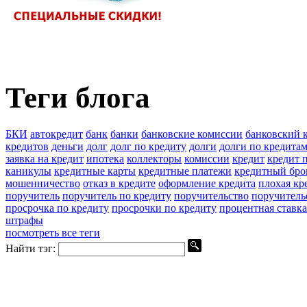
Теги блога
БКИ
автокредит
банк
банки
банковские комиссии
банковский 
кредитов
деньги
долг
долг по кредиту
долги
долги по кредита
заявка на кредит
ипотека
коллекторы
комиссии
кредит
кредит п
каникулы
кредитные карты
кредитные платежи
кредитный бро
мошенничество
отказ в кредите
оформление кредита
плохая кр
поручитель
поручитель по кредиту
поручительство
поручитель
просрочка по кредиту
просрочки по кредиту
процентная ставка
штрафы
посмотреть все теги
Найти тэг: