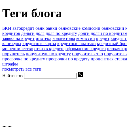
Теги блога
БКИ
автокредит
банк
банки
банковские комиссии
банковский 
кредитов
деньги
долг
долг по кредиту
долги
долги по кредита
заявка на кредит
ипотека
коллекторы
комиссии
кредит
кредит п
каникулы
кредитные карты
кредитные платежи
кредитный бро
мошенничество
отказ в кредите
оформление кредита
плохая кр
поручитель
поручитель по кредиту
поручительство
поручитель
просрочка по кредиту
просрочки по кредиту
процентная ставка
штрафы
посмотреть все теги
Найти тэг: