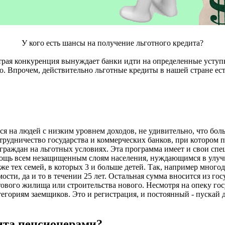
У кого есть шансы на получение льготного кредита?
рая конкуренция вынуждает банки идти на определенные уступки
го. Впрочем, действительно льготные кредиты в нашей стране ес
ся на людей с низким уровнем доходов, не удивительно, что бо
трудничество государства и коммерческих банков, при котором 
раждан на льготных условиях. Эта программа имеет и свои спе
омощь всем незащищенным слоям населения, нуждающимся в улу
е тех семей, в которых 3 и больше детей. Так, например много
сти, да и то в течении 25 лет. Остальная сумма вносится из го
тового жилища или строительства нового. Несмотря на опеку го
атегориям заемщиков. Это и регистрация, и постоянный - пускай 
ита пенсионерами?