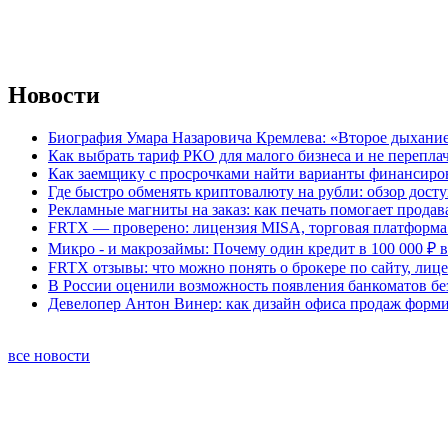
Новости
Биография Умара Назаровича Кремлева: «Второе дыхание
Как выбрать тариф РКО для малого бизнеса и не перепла
Как заемщику с просрочками найти варианты финансиро
Где быстро обменять криптовалюту на рубли: обзор дост
Рекламные магниты на заказ: как печать помогает продав
FRTX — проверено: лицензия MISA, торговая платформа 
Микро - и макрозаймы: Почему один кредит в 100 000 ₽ в
FRTX отзывы: что можно понять о брокере по сайту, лиц
В России оценили возможность появления банкоматов б
Девелопер Антон Винер: как дизайн офиса продаж форм
все новости