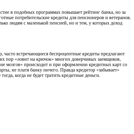
астие в подобных программах повышает рейтинг банка, но за
ьготные потребительские кредиты для пенсионеров и ветеранов.
ько людям с маленькой пенсией, но и тем, у которых доход
ер, часто встречающиеся беспроцентные кредиты предлагают
сих пор «ловит на крючок» многих доверчивых заемщиков,
ние мозгов» происходит и при оформлении кредитных карт со
арты, не платя банку ничего. Правда кредитор «забывает»
 тогда, когда не будет тратить кредитные деньги.