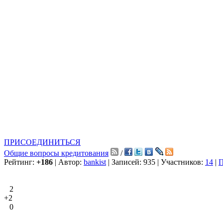
ПРИСОЕДИНИТЬСЯ
Общие вопросы кредитования
/
Рейтинг:
+186
| Автор:
bankist
| Записей: 935 | Участников:
14
|
П
2
+2
0