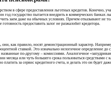
рством в сфере предоставления льготных кредитов. Конечно, уч
ин год государство пытается внедрить в коммерческих банках л
учить заем даже на обычных условиях. Причем отказывают не тол
 готовность предоставить залог не разжалобит кредитора.
ь, они, как правило, носят демонстрационный характер. Наприм
роцентной ставкой. Это изначально нелогичное определение до 
, названные по-другому – комиссиями. Аналогичное «запудрива
ии месяца или чуть большего срока пользоваться средствами с к
 платить за сервис кредитного счета, и делать это он будет даже