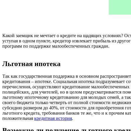
Какой заемщик не мечтает о кредите на щадящих условиях? Ост
уступая в одном пункте, кредитор извлекает прибыль из друго
программ по поддержке малообеспеченных граждан.
Льготная ипотека
Так как государственная поддержка в основном распространяет
кредитования – ипотеке. Социальная ипотека подразумевает со
перечисления, осуществляют кредитование малообеспеченных г
полицейских, для учителей, но в целом предусматривается п
льготному ипотечному кредитованию для молодых семей, а такж
своего бюджета только четверть от полной стоимости недвижимо
субсидию размером до 40%, от стоимости для приобретения го
льготного кредита, требования банков те же, что и к прочим к
положительная
кредитная история
.
Возможно ли получение льготного кред