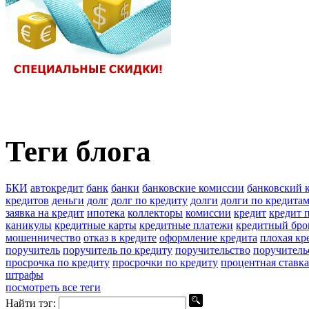
Теги блога
БКИ
автокредит
банк
банки
банковские комиссии
банковский 
кредитов
деньги
долг
долг по кредиту
долги
долги по кредита
заявка на кредит
ипотека
коллекторы
комиссии
кредит
кредит п
каникулы
кредитные карты
кредитные платежи
кредитный бро
мошенничество
отказ в кредите
оформление кредита
плохая кр
поручитель
поручитель по кредиту
поручительство
поручитель
просрочка по кредиту
просрочки по кредиту
процентная ставка
штрафы
посмотреть все теги
Найти тэг: