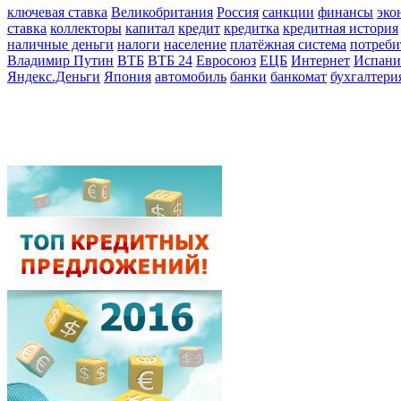
ключевая ставка
Великобритания
Россия
санкции
финансы
эко
ставка
коллекторы
капитал
кредит
кредитка
кредитная история
наличные деньги
налоги
население
платёжная система
потреби
Владимир Путин
ВТБ
ВТБ 24
Евросоюз
ЕЦБ
Интернет
Испани
Яндекс.Деньги
Япония
автомобиль
банки
банкомат
бухгалтери