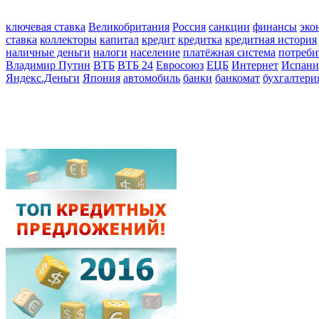
ключевая ставка
Великобритания
Россия
санкции
финансы
эко
ставка
коллекторы
капитал
кредит
кредитка
кредитная история
наличные деньги
налоги
население
платёжная система
потреби
Владимир Путин
ВТБ
ВТБ 24
Евросоюз
ЕЦБ
Интернет
Испани
Яндекс.Деньги
Япония
автомобиль
банки
банкомат
бухгалтери