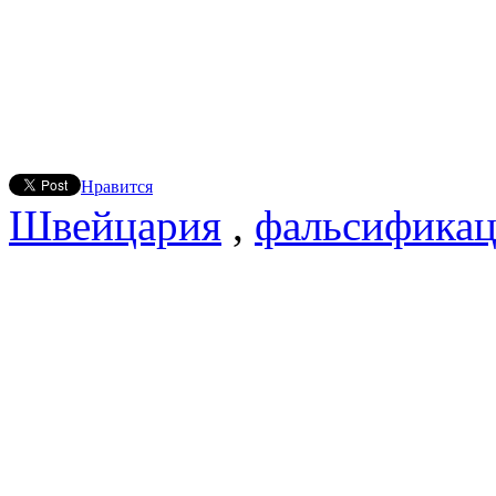
Нравится
Швейцария
,
фальсифика