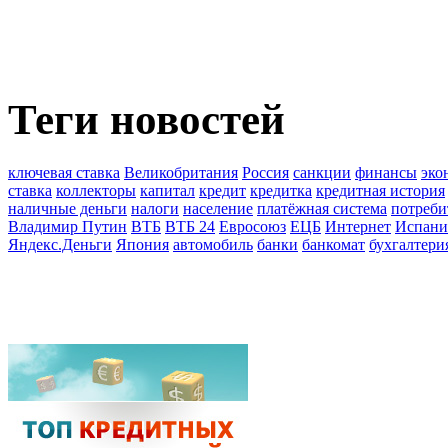
Теги новостей
ключевая ставка
Великобритания
Россия
санкции
финансы
эко
ставка
коллекторы
капитал
кредит
кредитка
кредитная история
наличные деньги
налоги
население
платёжная система
потреби
Владимир Путин
ВТБ
ВТБ 24
Евросоюз
ЕЦБ
Интернет
Испани
Яндекс.Деньги
Япония
автомобиль
банки
банкомат
бухгалтери