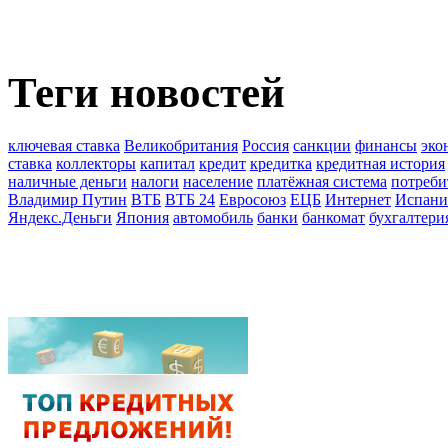
Теги новостей
ключевая ставка
Великобритания
Россия
санкции
финансы
эко
ставка
коллекторы
капитал
кредит
кредитка
кредитная история
наличные деньги
налоги
население
платёжная система
потреби
Владимир Путин
ВТБ
ВТБ 24
Евросоюз
ЕЦБ
Интернет
Испани
Яндекс.Деньги
Япония
автомобиль
банки
банкомат
бухгалтери