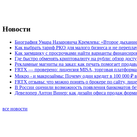
Новости
Биография Умара Назаровича Кремлева: «Второе дыхание
Как выбрать тариф РКО для малого бизнеса и не перепла
Как заемщику с просрочками найти варианты финансиро
Где быстро обменять криптовалюту на рубли: обзор дост
Рекламные магниты на заказ: как печать помогает продав
FRTX — проверено: лицензия MISA, торговая платформа 
Микро - и макрозаймы: Почему один кредит в 100 000 ₽ в
FRTX отзывы: что можно понять о брокере по сайту, лиц
В России оценили возможность появления банкоматов б
Девелопер Антон Винер: как дизайн офиса продаж форм
все новости