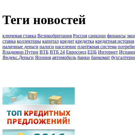
Теги новостей
ключевая ставка
Великобритания
Россия
санкции
финансы
эко
ставка
коллекторы
капитал
кредит
кредитка
кредитная история
наличные деньги
налоги
население
платёжная система
потреби
Владимир Путин
ВТБ
ВТБ 24
Евросоюз
ЕЦБ
Интернет
Испани
Яндекс.Деньги
Япония
автомобиль
банки
банкомат
бухгалтери