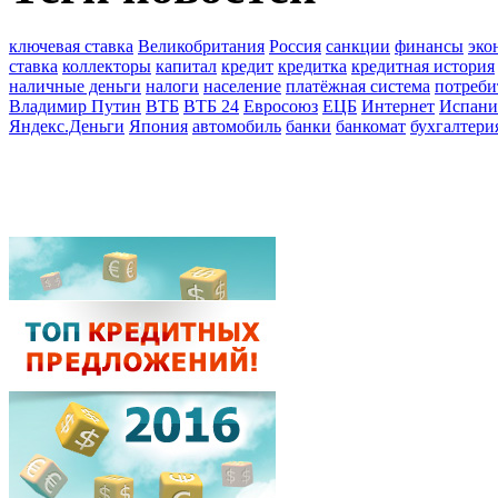
ключевая ставка
Великобритания
Россия
санкции
финансы
эко
ставка
коллекторы
капитал
кредит
кредитка
кредитная история
наличные деньги
налоги
население
платёжная система
потреби
Владимир Путин
ВТБ
ВТБ 24
Евросоюз
ЕЦБ
Интернет
Испани
Яндекс.Деньги
Япония
автомобиль
банки
банкомат
бухгалтери