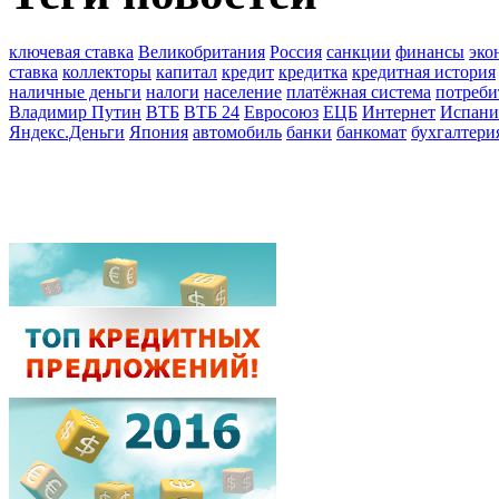
ключевая ставка
Великобритания
Россия
санкции
финансы
эко
ставка
коллекторы
капитал
кредит
кредитка
кредитная история
наличные деньги
налоги
население
платёжная система
потреби
Владимир Путин
ВТБ
ВТБ 24
Евросоюз
ЕЦБ
Интернет
Испани
Яндекс.Деньги
Япония
автомобиль
банки
банкомат
бухгалтери