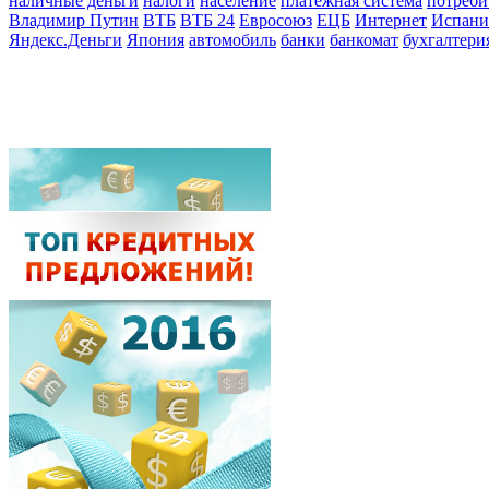
наличные деньги
налоги
население
платёжная система
потреби
Владимир Путин
ВТБ
ВТБ 24
Евросоюз
ЕЦБ
Интернет
Испани
Яндекс.Деньги
Япония
автомобиль
банки
банкомат
бухгалтери