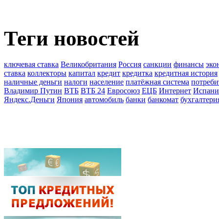
Теги новостей
ключевая ставка
Великобритания
Россия
санкции
финансы
эко
ставка
коллекторы
капитал
кредит
кредитка
кредитная история
наличные деньги
налоги
население
платёжная система
потреби
Владимир Путин
ВТБ
ВТБ 24
Евросоюз
ЕЦБ
Интернет
Испани
Яндекс.Деньги
Япония
автомобиль
банки
банкомат
бухгалтери