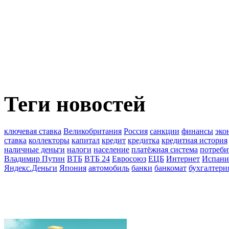
Теги новостей
ключевая ставка
Великобритания
Россия
санкции
финансы
эко
ставка
коллекторы
капитал
кредит
кредитка
кредитная история
наличные деньги
налоги
население
платёжная система
потреби
Владимир Путин
ВТБ
ВТБ 24
Евросоюз
ЕЦБ
Интернет
Испани
Яндекс.Деньги
Япония
автомобиль
банки
банкомат
бухгалтери