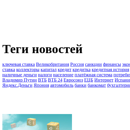
Теги новостей
ключевая ставка
Великобритания
Россия
санкции
финансы
эко
ставка
коллекторы
капитал
кредит
кредитка
кредитная история
наличные деньги
налоги
население
платёжная система
потреби
Владимир Путин
ВТБ
ВТБ 24
Евросоюз
ЕЦБ
Интернет
Испани
Яндекс.Деньги
Япония
автомобиль
банки
банкомат
бухгалтери