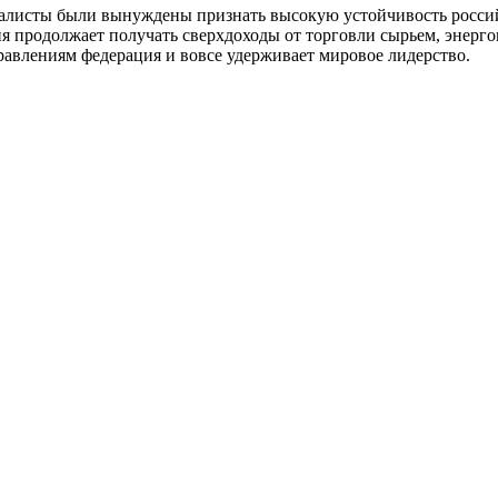
циалисты были вынуждены признать высокую устойчивость росс
сия продолжает получать сверхдоходы от торговли сырьем, энер
правлениям федерация и вовсе удерживает мировое лидерство.