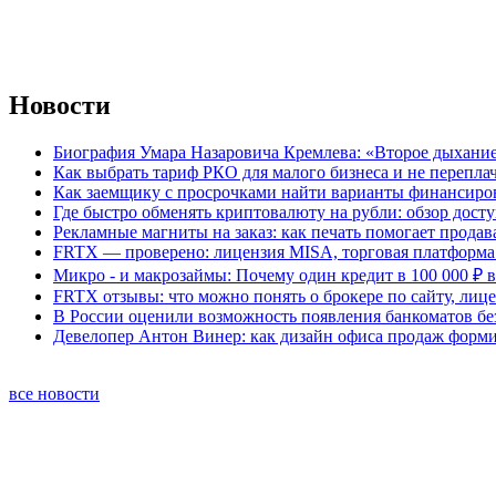
Новости
Биография Умара Назаровича Кремлева: «Второе дыхание
Как выбрать тариф РКО для малого бизнеса и не перепла
Как заемщику с просрочками найти варианты финансиро
Где быстро обменять криптовалюту на рубли: обзор дост
Рекламные магниты на заказ: как печать помогает продав
FRTX — проверено: лицензия MISA, торговая платформа 
Микро - и макрозаймы: Почему один кредит в 100 000 ₽ в
FRTX отзывы: что можно понять о брокере по сайту, лиц
В России оценили возможность появления банкоматов б
Девелопер Антон Винер: как дизайн офиса продаж форм
все новости