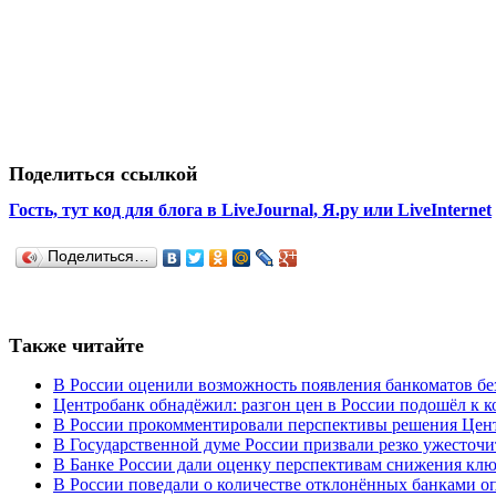
Поделиться ссылкой
Гость, тут код для блога в LiveJournal, Я.ру или LiveInternet
Поделиться…
Также читайте
В России оценили возможность появления банкоматов б
Центробанк обнадёжил: разгон цен в России подошёл к к
В России прокомментировали перспективы решения Цент
В Государственной думе России призвали резко ужесточи
В Банке России дали оценку перспективам снижения клю
В России поведали о количестве отклонённых банками о