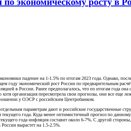
по экономическому росту в Р
кономики падение на 1-1.5% по итогам 2023 года. Однако, посл
дущем году экономический рост России по предварительным расчёт
ией в России. Ранее предполагалось, что по итогам года она с
что хотя организация пересмотрела свои прогнозы, они все еще л
отношении у ОЭСР с российским Центробанком.
о отдельным параметрам дают и российские государственные стр
м текущего года. Куда менее оптимистичный прогноз по данному
текущего года инфляция составит около 6-7%. С другой стороны
 России вырастет на 1.5-2.5%.