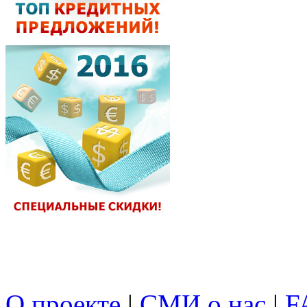
О проекте
|
СМИ о нас
|
F