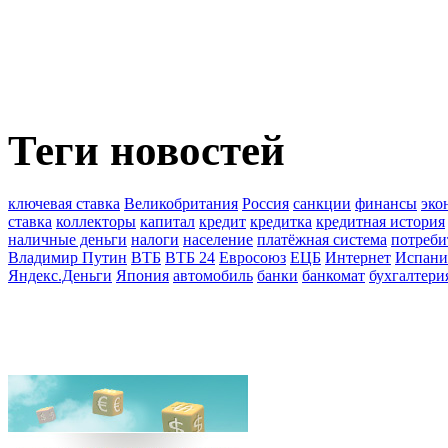
Теги новостей
ключевая ставка
Великобритания
Россия
санкции
финансы
эко
ставка
коллекторы
капитал
кредит
кредитка
кредитная история
наличные деньги
налоги
население
платёжная система
потреби
Владимир Путин
ВТБ
ВТБ 24
Евросоюз
ЕЦБ
Интернет
Испани
Яндекс.Деньги
Япония
автомобиль
банки
банкомат
бухгалтери